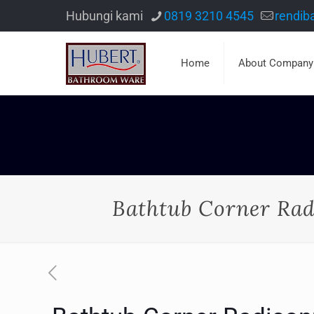
Hubungi kami
0819 3210 4545
rendib
Home
About Company
Bathtub Corner Rad