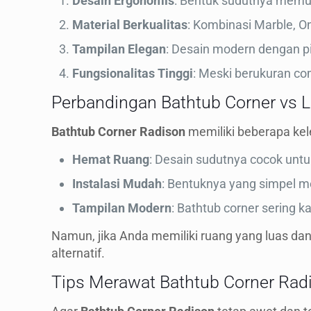
Desain Ergonomis
: Bentuk sudutnya memu
Material Berkualitas
: Kombinasi Marble, On
Tampilan Elegan
: Desain modern dengan p
Fungsionalitas Tinggi
: Meski berukuran co
Perbandingan Bathtub Corner vs 
Bathtub Corner Radison
memiliki beberapa kele
Hemat Ruang
: Desain sudutnya cocok unt
Instalasi Mudah
: Bentuknya yang simpel
Tampilan Modern
: Bathtub corner sering k
Namun, jika Anda memiliki ruang yang luas da
alternatif.
Tips Merawat Bathtub Corner Rad