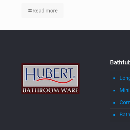
Read more
Bathtu
Long
Mini
Corn
Bath