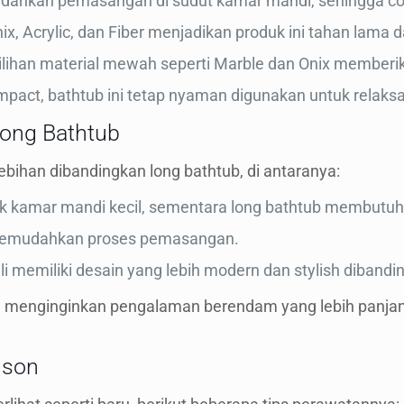
dahkan pemasangan di sudut kamar mandi, sehingga coc
ix, Acrylic, dan Fiber menjadikan produk ini tahan lama
ilihan material mewah seperti Marble dan Onix member
mpact, bathtub ini tetap nyaman digunakan untuk relaksa
Long Bathtub
bihan dibandingkan long bathtub, di antaranya:
uk kamar mandi kecil, sementara long bathtub membutuhk
 memudahkan proses pemasangan.
ali memiliki desain yang lebih modern dan stylish dibandi
n menginginkan pengalaman berendam yang lebih panjan
ison