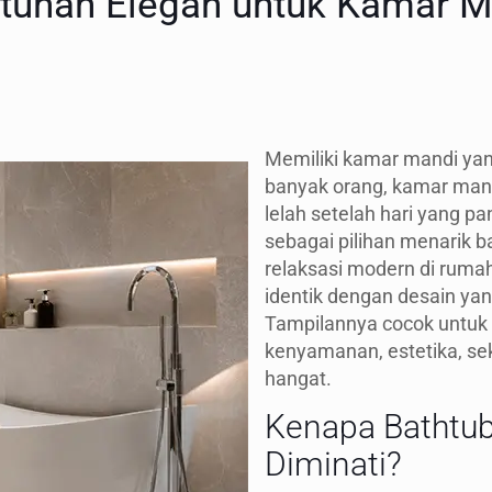
tuhan Elegan untuk Kamar M
Memiliki kamar mandi yan
banyak orang, kamar mand
lelah setelah hari yang pa
sebagai pilihan menarik 
relaksasi modern di rum
identik dengan desain yang
Tampilannya cocok untuk
kenyamanan, estetika, se
hangat.
Kenapa Bathtu
Diminati?