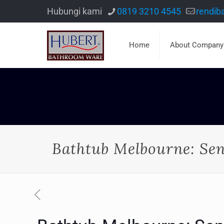
Hubungi kami
0819 3210 4545
rendib
Home
About Company
Bathtub Melbourne: Se