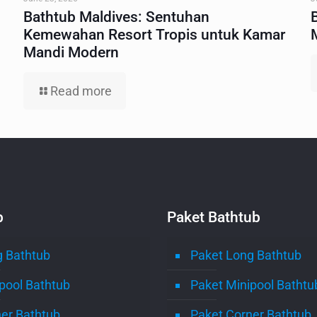
Bathtub Maldives: Sentuhan
Kemewahan Resort Tropis untuk Kamar
Mandi Modern
Read more
b
Paket Bathtub
 Bathtub
Paket Long Bathtub
pool Bathtub
Paket Minipool Bathtu
er Bathtub
Paket Corner Bathtub