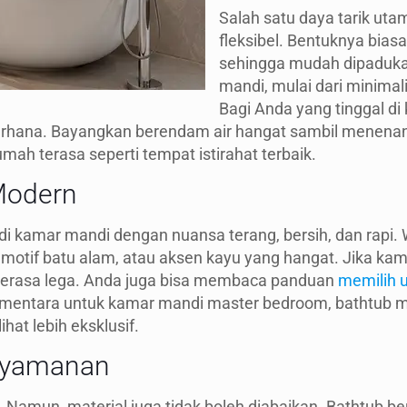
Salah satu daya tarik ut
fleksibel. Bentuknya bias
sehingga mudah dipaduka
mandi, mulai dari minimal
Bagi Anda yang tinggal di 
erhana. Bayangkan berendam air hangat sambil menenang
mah terasa seperti tempat istirahat terbaik.
Modern
i kamar mandi dengan nuansa terang, bersih, dan rapi
otif batu alam, atau aksen kayu yang hangat. Jika kamar
 terasa lega. Anda juga bisa membaca panduan
memilih 
mentara untuk kamar mandi master bedroom, bathtub 
hat lebih eksklusif.
enyamanan
 Namun, material juga tidak boleh diabaikan. Bathtub b