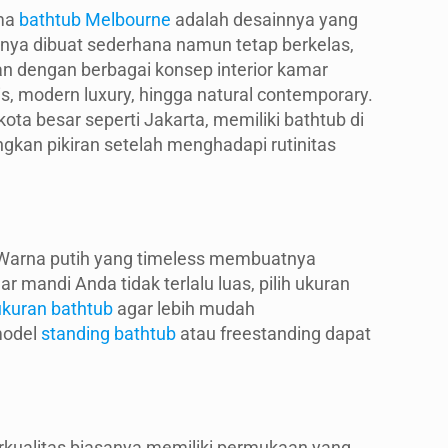
ama
bathtub Melbourne
adalah desainnya yang
anya dibuat sederhana namun tetap berkelas,
n dengan berbagai konsep interior kamar
is, modern luxury, hingga natural contemporary.
kota besar seperti Jakarta, memiliki bathtub di
kan pikiran setelah menghadapi rutinitas
. Warna putih yang timeless membuatnya
 mandi Anda tidak terlalu luas, pilih ukuran
ukuran bathtub
agar lebih mudah
model
standing bathtub
atau freestanding dapat
erkualitas biasanya memiliki permukaan yang