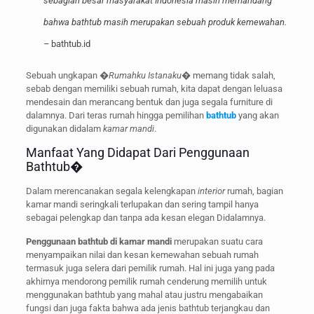
sebagian besar masyarakat Indonesia masih memandang
bahwa bathtub masih merupakan sebuah produk kemewahan.
–
bathtub.id
Sebuah ungkapan �
Rumahku Istanaku
� memang tidak salah,
sebab dengan memiliki sebuah rumah, kita dapat dengan leluasa
mendesain dan merancang bentuk dan juga segala furniture di
dalamnya. Dari teras rumah hingga pemilihan
bathtub
yang akan
digunakan didalam
kamar mandi
.
Manfaat Yang Didapat Dari Penggunaan
Bathtub�
Dalam merencanakan segala kelengkapan
interior
rumah, bagian
kamar mandi seringkali terlupakan dan sering tampil hanya
sebagai pelengkap dan tanpa ada kesan elegan Didalamnya.
Penggunaan bathtub di kamar mandi
merupakan suatu cara
menyampaikan nilai dan kesan kemewahan sebuah rumah
termasuk juga selera dari pemilik rumah. Hal ini juga yang pada
akhirnya mendorong pemilik rumah cenderung memilih untuk
menggunakan bathtub yang mahal atau justru mengabaikan
fungsi dan juga fakta bahwa ada jenis bathtub terjangkau dan