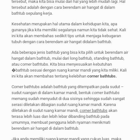
tersebut, maka kita bisa mulai dari hal yang lebih mudah lagi. Hal
tersebut adalah dengan cara berendam air hangat di dalam
bathtub sepulang kerja.
Kesehatan merupakan hal utama dalam kehidupan kita, apa
gunanya jika kita memiliki segalanya namun kita tidak sehat. Kali
ini kita akan membahas sedikit tips untuk menjaga kebugaran
tubuh dengan cara berendam air hangat didalam bathtub.
Ada beberapa jenis bathtub yang bisa kita pilih untuk berendam air
hangat dalam bathtub, mulai dari long bathtub, standing bathtub,
atau corner bathtubs. Kita bisa menyesuaikan kebutuhan
�bathtub sesuai dengan ruang kamar mandi yang kita miliki. Kali
ini kita akan membahas tentang kelebihan
corner bathtubs.
Corner bathtubs adalah bathtub yang ditempatkan pada sudut –
sudut ruangan di dalam kamar mandi, bentuk
corner bathtubs
memang sudah menyudut di dua sisinya sehingga sudah sangat
serasi diletakan dibagian sudut ruang kamar mandi. Karena
diletakan di sudut ruang kamar mandi,
corner bathtubs
akan
terasa lebih luas dan lebih lebar dibanding bathtub pada
umumnya, membuat pengguna lebih nyaman menikmati
berendam air hangat di dalam bathtub.
Jika anda memiliki ruang kamar mandi yang cukup luas, maka