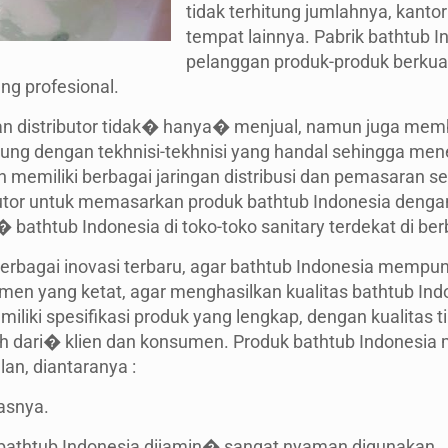
tidak terhitung jumlahnya, kantor 
tempat lainnya. Pabrik bathtub 
pelanggan produk-produk berkual
g profesional.
dan distributor tidak� hanya� menjual, namun juga me
kung dengan tekhnisi-tekhnisi yang handal sehingga m
h memiliki berbagai jaringan distribusi dan pemasaran se
utor untuk memasarkan produk bathtub Indonesia dengan
thtub Indonesia di toko-toko sanitary terdekat di berb
rbagai inovasi terbaru, agar bathtub Indonesia mempuny
men yang ketat, agar menghasilkan kualitas bathtub Ind
liki spesifikasi produk yang lengkap, dengan kualitas ti
h dari� klien dan konsumen. Produk bathtub Indonesia
an, diantaranya :
tasnya.
bathtub Indonesia dijamin� sangat nyaman digunakan.