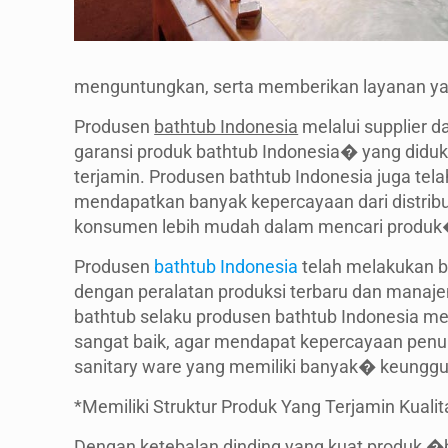
menguntungkan, serta memberikan layanan yan
Produsen
bathtub Indonesia
melalui supplier 
garansi produk bathtub Indonesia
�
yang didu
terjamin. Produsen bathtub Indonesia juga tela
mendapatkan banyak kepercayaan dari distrib
konsumen lebih mudah dalam mencari produk� ba
Produsen
bathtub Indonesia
telah melakukan be
dengan peralatan produksi terbaru dan manaje
bathtub selaku produsen bathtub Indonesia memi
sangat baik, agar mendapat kepercayaan penu
sanitary ware yang memiliki banyak� keunggul
*Memiliki Struktur Produk Yang Terjamin Kuali
Dengan ketebalan dinding yang kuat produk �