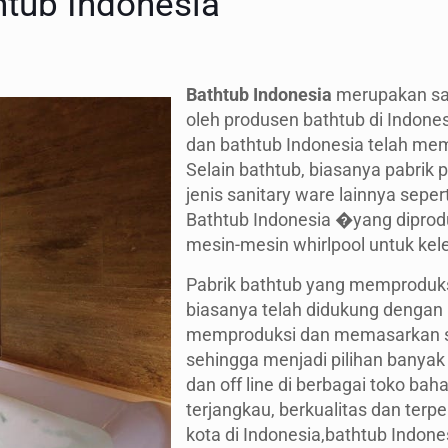
tub Indonesia
Bathtub Indonesia
merupakan sal
oleh produsen bathtub di Indone
dan bathtub Indonesia telah me
Selain bathtub, biasanya pabrik
jenis sanitary ware lainnya sepert
Bathtub Indonesia �yang diprod
mesin-mesin whirlpool untuk k
Pabrik bathtub yang memproduk
biasanya telah didukung dengan
memproduksi dan memasarkan s
sehingga menjadi pilihan banyak 
dan off line di berbagai toko b
terjangkau, berkualitas dan terpe
kota di Indonesia,bathtub Indo