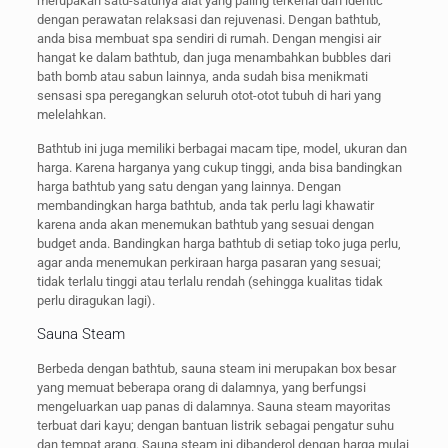
merupakan satu-satunya alat yang paling terkenal dan identic
dengan perawatan relaksasi dan rejuvenasi. Dengan bathtub,
anda bisa membuat spa sendiri di rumah. Dengan mengisi air
hangat ke dalam bathtub, dan juga menambahkan bubbles dari
bath bomb atau sabun lainnya, anda sudah bisa menikmati
sensasi spa peregangkan seluruh otot-otot tubuh di hari yang
melelahkan.
Bathtub ini juga memiliki berbagai macam tipe, model, ukuran dan
harga. Karena harganya yang cukup tinggi, anda bisa bandingkan
harga bathtub yang satu dengan yang lainnya. Dengan
membandingkan harga bathtub, anda tak perlu lagi khawatir
karena anda akan menemukan bathtub yang sesuai dengan
budget anda. Bandingkan harga bathtub di setiap toko juga perlu,
agar anda menemukan perkiraan harga pasaran yang sesuai;
tidak terlalu tinggi atau terlalu rendah (sehingga kualitas tidak
perlu diragukan lagi).
Sauna Steam
Berbeda dengan bathtub, sauna steam ini merupakan box besar
yang memuat beberapa orang di dalamnya, yang berfungsi
mengeluarkan uap panas di dalamnya. Sauna steam mayoritas
terbuat dari kayu; dengan bantuan listrik sebagai pengatur suhu
dan tempat arang. Sauna steam ini dibanderol dengan harga mulai