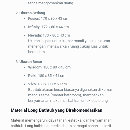
tanpa mengorbankan ruang.
Ukuran Sedang
Fusion
: 170 x 80 x 43 cm
Infinity
: 172 x 80 x 44 cm
Nevada
: 170 x 80 x 43 cm
Ukuran ini pas untuk kamar mandi yang berukuran
menengah, menawarkan ruang cukup luas untuk
berendam.
Ukuran Besar
Wisdom
: 180 x 80 x 43 cm
Reiki
: 180 x 85 x 41 cm
Vivo
: 183 x 111 x 53 cm
Bathtub ukuran besar biasanya digunakan di kamar
mandi utama (master bathroom), memberikan
kenyamanan maksimal, bahkan untuk dua orang.
Material Long Bathtub yang Direkomendasikan
Material memengaruhi daya tahan, estetika, dan kenyamanan
bathtub. Long bathtub tersedia dalam berbagai bahan, seperti: