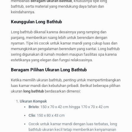
membahas
beragam ukuran bathtub
, khususnya tipe long
bathtub, serta material yang mendukung daya tahan dan
keindahannya.
Keunggulan Long Bathtub
Long bathtub dikenal karena desainnya yang ramping dan
panjang, memberikan ruang lebih untuk berendam dengan
nyaman. Tipe ini cocok untuk kamar mandi yang cukup luas dan
memungkinkan pengalaman berendam yang santai. Long bathtub
sering digunakan di rumah modern maupun fasilitas spa karena
estetikanya yang elegan dan fungsi relaksasinya.
Beragam Pilihan Ukuran Long Bathtub
Ketika memilih ukuran bathtub, penting untuk mempertimbangkan
luas kamar mandi dan kebutuhan pribadi. Berikut beberapa pilihan
ukuran
long bathtub
berdasarkan dimensi:
Ukuran Kompak
Bristo
: 150 x 70 x 42 cm hingga 170 x 70 x 42 cm
Clio
: 150 x 80 x 43 cm
Cocok untuk kamar mandi dengan luas terbatas, long
bathtub ukuran kecil tetap memberikan kenyamanan