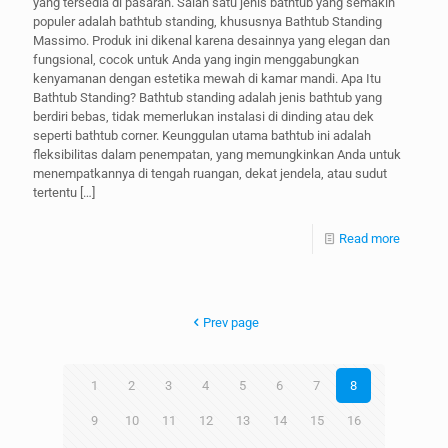
yang tersedia di pasaran. Salah satu jenis bathtub yang semakin
populer adalah bathtub standing, khususnya Bathtub Standing
Massimo. Produk ini dikenal karena desainnya yang elegan dan
fungsional, cocok untuk Anda yang ingin menggabungkan
kenyamanan dengan estetika mewah di kamar mandi. Apa Itu
Bathtub Standing? Bathtub standing adalah jenis bathtub yang
berdiri bebas, tidak memerlukan instalasi di dinding atau dek
seperti bathtub corner. Keunggulan utama bathtub ini adalah
fleksibilitas dalam penempatan, yang memungkinkan Anda untuk
menempatkannya di tengah ruangan, dekat jendela, atau sudut
tertentu
[…]
Read more
Prev page
1
2
3
4
5
6
7
8
9
10
11
12
13
14
15
16