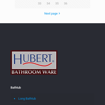
33
34
35
36
Next page
Bathtub
Long Bathtub