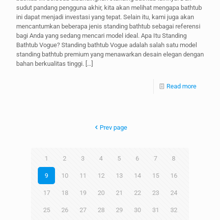
sudut pandang pengguna akhir, kita akan melihat mengapa bathtub
ini dapat menjadi investasi yang tepat. Selain itu, kami juga akan
mencantumkan beberapa jenis standing bathtub sebagai referensi
bagi Anda yang sedang mencari model ideal. Apa Itu Standing
Bathtub Vogue? Standing bathtub Vogue adalah salah satu model
standing bathtub premium yang menawarkan desain elegan dengan
bahan berkualitas tinggi.
[…]
Read more
Prev page
1
2
3
4
5
6
7
8
9
10
11
12
13
14
15
16
17
18
19
20
21
22
23
24
25
26
27
28
29
30
31
32