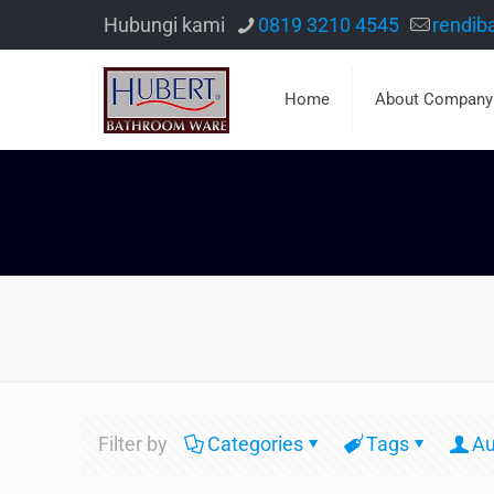
Hubungi kami
0819 3210 4545
rendib
Home
About Company
Filter by
Categories
Tags
Au