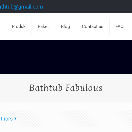
athtub@gmail.com
Produk
Paket
Blog
Contact us
FAQ
Bathtub Fabulous
thors