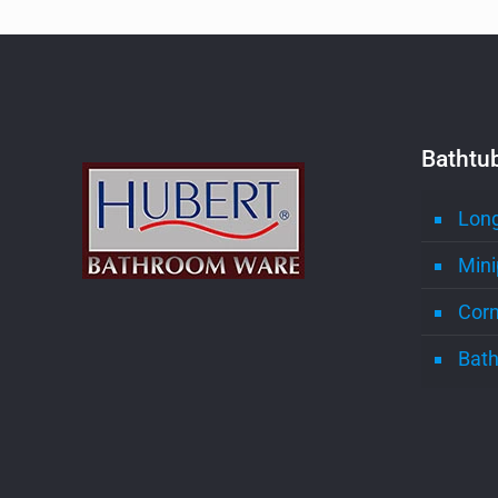
Bathtu
Long
Mini
Corn
Bath