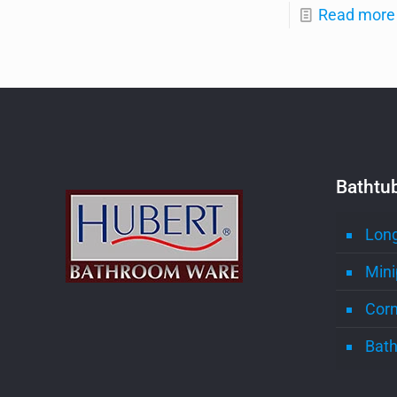
Read more
Bathtu
Long
Mini
Corn
Bath