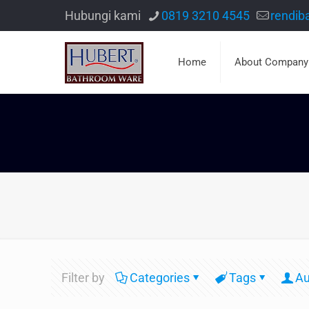
Hubungi kami
0819 3210 4545
rendib
Home
About Company
Filter by
Categories
Tags
Au